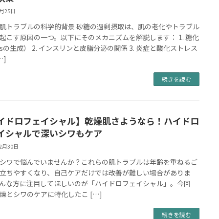
1月25日
肌トラブルの科学的背景 砂糖の過剰摂取は、肌の老化やトラブル
起こす原因の一つ。以下にそのメカニズムを解説します： 1. 糖化
Esの生成） 2. インスリンと皮脂分泌の関係 3. 炎症と酸化ストレス
…]
続きを読む
イドロフェイシャル】乾燥肌さようなら！ハイドロ
イシャルで深いシワもケア
12月30日
シワで悩んでいませんか？これらの肌トラブルは年齢を重ねるご
立ちやすくなり、自己ケアだけでは改善が難しい場合がありま
んな方に注目してほしいのが「ハイドロフェイシャル」。今回
燥とシワのケアに特化したこ […]
続きを読む