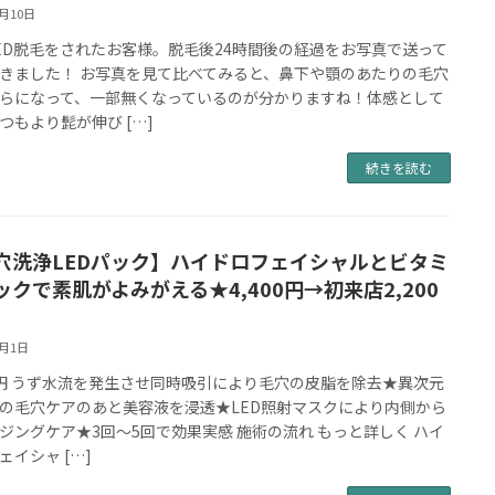
7月10日
ED脱毛をされたお客様。脱毛後24時間後の経過をお写真で送って
きました！ お写真を見て比べてみると、鼻下や顎のあたりの毛穴
らになって、一部無くなっているのが分かりますね！体感として
つもより髭が伸び […]
続きを読む
穴洗浄LEDパック】ハイドロフェイシャルとビタミ
ックで素肌がよみがえる★4,400円→初来店2,200
1月1日
00円 うず水流を発生させ同時吸引により毛穴の皮脂を除去★異次元
の毛穴ケアのあと美容液を浸透★LED照射マスクにより内側から
ジングケア★3回～5回で効果実感 施術の流れ もっと詳しく ハイ
ェイシャ […]