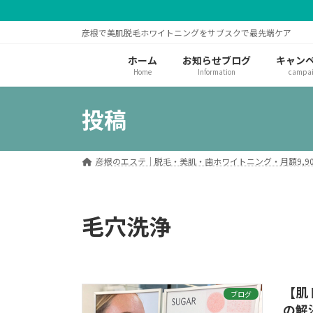
コ
ナ
ン
ビ
彦根で美肌脱毛ホワイトニングをサブスクで最先端ケア
テ
ゲ
ン
ー
ホーム
お知らせブログ
キャン
ツ
シ
Home
Information
campa
へ
ョ
ス
ン
投稿
キ
に
ッ
移
プ
動
彦根のエステ｜脱毛・美肌・歯ホワイトニング・月額9,90
毛穴洗浄
【肌
ブログ
の解