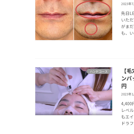
2023年
先日L
いただ
がまだ
も、い
【毛
ハンドコース
ンパ
円
2023年
4,4
レベル
もエイ
ドラフ