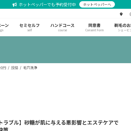
ホットペッパーでも予約受付中
ホットペッパーへ
ペーン
セミセルフ
ハンドコース
同意書
剃毛のお
ign
self
course
Consent Form
シェービ
0円
投稿
毛穴洗浄
トラブル】砂糖が肌に与える悪影響とエステケアで
決策