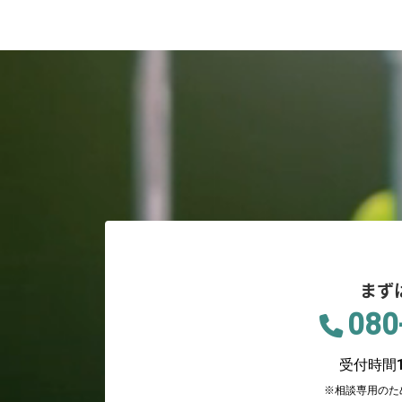
ジ
送
り
まず
080
受付時間12
※相談専用のた