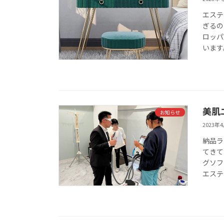
エステ
ぎるの
ロッパ
います
美肌
お知らせ
2023年
納品ラ
てきて
グソフ
エステ