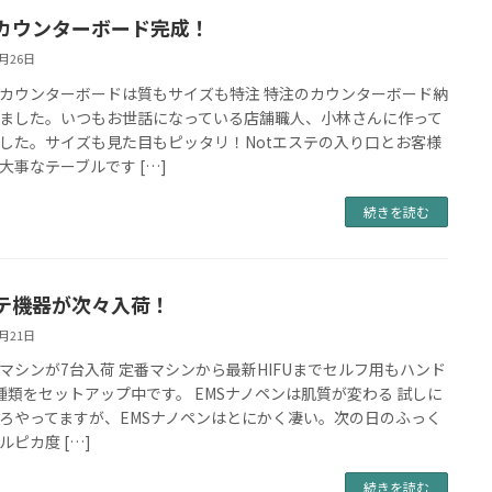
カウンターボード完成！
4月26日
カウンターボードは質もサイズも特注 特注のカウンターボード納
ました。いつもお世話になっている店舗職人、小林さんに作って
した。サイズも見た目もピッタリ！Notエステの入り口とお客様
大事なテーブルです […]
続きを読む
テ機器が次々入荷！
4月21日
マシンが7台入荷 定番マシンから最新HIFUまでセルフ用もハンド
種類をセットアップ中です。 EMSナノペンは肌質が変わる 試しに
ろやってますが、EMSナノペンはとにかく凄い。次の日のふっく
ルピカ度 […]
続きを読む