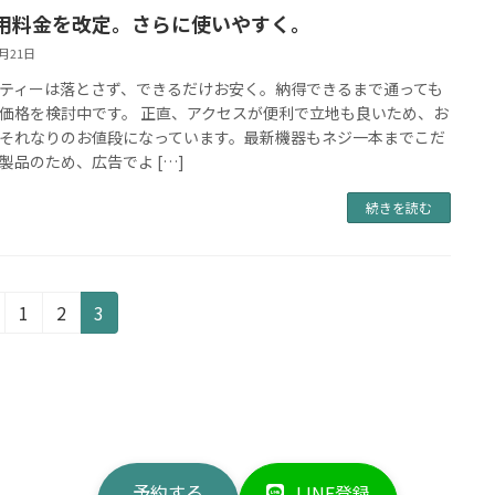
用料金を改定。さらに使いやすく。
3月21日
ティーは落とさず、できるだけお安く。納得できるまで通っても
価格を検討中です。 正直、アクセスが便利で立地も良いため、お
それなりのお値段になっています。最新機器もネジ一本までこだ
製品のため、広告でよ […]
続きを読む
固
固
固
1
2
3
定
定
定
ペ
ペ
ペ
ー
ー
ー
ジ
ジ
ジ
予約する
LINE登録