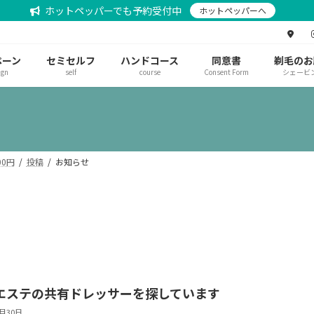
ホットペッパーでも予約受付中
ホットペッパーへ
ペーン
セミセルフ
ハンドコース
同意書
剃毛のお
ign
self
course
Consent Form
シェービ
0円
投稿
お知らせ
tエステの共有ドレッサーを探しています
4月30日