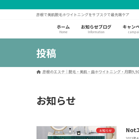
コ
ナ
ン
ビ
彦根で美肌脱毛ホワイトニングをサブスクで最先端ケア
テ
ゲ
ン
ー
ホーム
お知らせブログ
キャン
ツ
シ
Home
Information
campa
へ
ョ
ス
ン
投稿
キ
に
ッ
移
プ
動
彦根のエステ｜脱毛・美肌・歯ホワイトニング・月額9,90
お知らせ
No
お知らせ
2023年