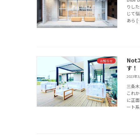
りした
じて悩
あら [
No
お知らせ
す！
2023年
三条木
これか
に正面
ート系