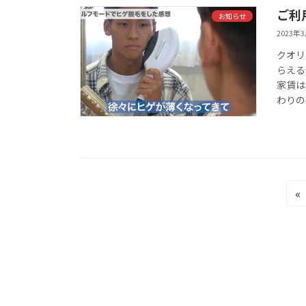
ご利
お知らせ
2023年
クオリ
らえる
家賃は
わりの
投
«
稿
の
ペ
ー