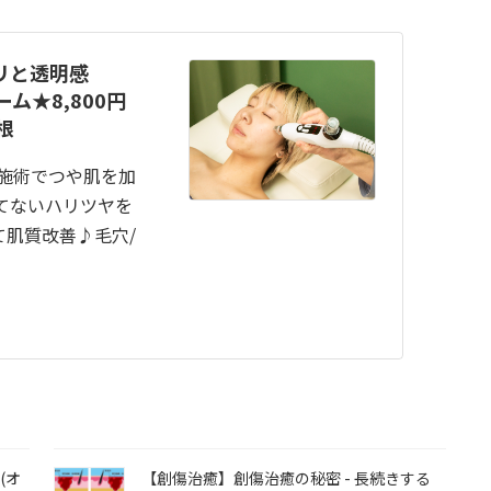
リと透明感
ム★8,800円
根
新施術でつや肌を加
つてないハリツヤを
肌質改善♪毛穴/
(オ
【創傷治癒】創傷治癒の秘密 - 長続きする