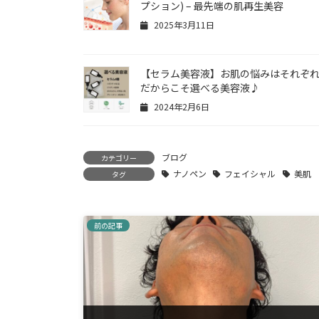
プション) – 最先端の肌再生美容
2025年3月11日
【セラム美容液】お肌の悩みはそれぞ
だからこそ選べる美容液♪
2024年2月6日
ブログ
カテゴリー
ナノペン
フェイシャル
美肌
タグ
前の記事