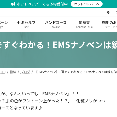
ホットペッパーでも予約受付中
ホットペッパーへ
ペーン
セミセルフ
ハンドコース
同意書
剃毛のお
ign
self
course
Consent Form
シェービ
ですぐわかる！EMSナノペン
0円
投稿
ブログ
【EMSナノペン】1回ですぐわかる！EMSナノペンは鏡を
が、なんといっても「EMSナノペン」！！
れ？肌の色がワントーン上がった！？」「化粧ノリがいつ
コースとなっています♪