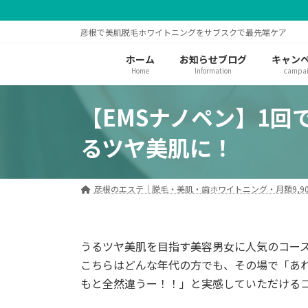
コ
ナ
ン
ビ
彦根で美肌脱毛ホワイトニングをサブスクで最先端ケア
テ
ゲ
ン
ー
ホーム
お知らせブログ
キャン
ツ
シ
Home
Information
campa
へ
ョ
ス
ン
【EMSナノペン】1回
キ
に
ッ
移
るツヤ美肌に！
プ
動
彦根のエステ｜脱毛・美肌・歯ホワイトニング・月額9,90
うるツヤ美肌を目指す美容男女に人気のコース
こちらはどんな年代の方でも、その場で「あ
もと全然違うー！！」と実感していただける