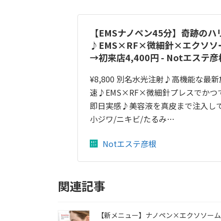
【EMSナノペン45分】奇跡のハ
♪EMS×RF×微細針×エクソソー
→初来店4,400円 - Notエステ彦
¥8,800 別名水光注射♪高機能な最
速♪EMS×RF×微細針プレスでか
即日実感♪美容液を真皮まで注入して
小ジワ/ニキビ/たるみ…
Notエステ彦根
関連記事
【新メニュー】ナノペン×エクソソーム