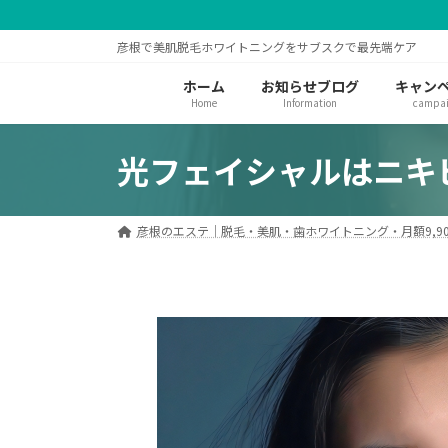
コ
ナ
ン
ビ
彦根で美肌脱毛ホワイトニングをサブスクで最先端ケア
テ
ゲ
ン
ー
ホーム
お知らせブログ
キャン
ツ
シ
Home
Information
campa
へ
ョ
ス
ン
光フェイシャルはニキ
キ
に
ッ
移
プ
動
彦根のエステ｜脱毛・美肌・歯ホワイトニング・月額9,90