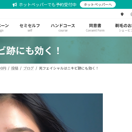
ホットペッパーでも予約受付中
ホットペッパーへ
ペーン
セミセルフ
ハンドコース
同意書
剃毛のお
ign
self
course
Consent Form
シェービ
ビ跡にも効く！
0円
投稿
ブログ
光フェイシャルはニキビ跡にも効く！