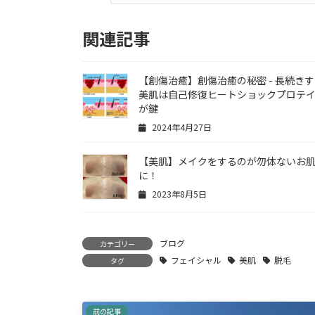
関連記事
【創傷治癒】創傷治癒の秘密 - 長続き
美肌は自己修復ヒートショックプロテ
が鍵
2024年4月27日
【美肌】メイクをするのが勿体ないお
に！
2023年8月5日
ブログ
カテゴリー
フェイシャル
美肌
脱毛
タグ
前の記事