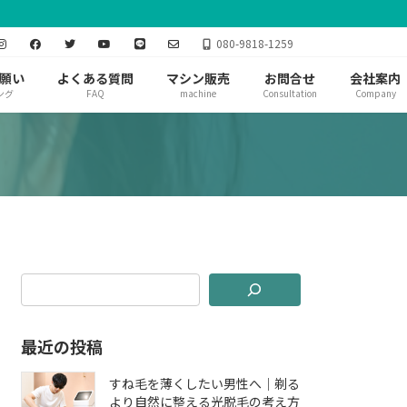
080-9818-1259
願い
よくある質問
マシン販売
お問合せ
会社案内
ング
FAQ
machine
Consultation
Company
最近の投稿
すね毛を薄くしたい男性へ｜剃る
より自然に整える光脱毛の考え方