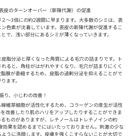
表皮のターンオーバー（新陳代謝）の促進
２～3倍にの約2週間に早まります。大多数のシミは、表
ニン色素が沈着しています。表皮の新陳代謝が促進するこ
ことで、浅い部分にあるシミが薄くなっていきます。
な皮脂分泌と厚くなった角質による毛穴の詰まりです。ト
されると、角柱がはがれやすくなり、毛穴が詰まりにくく
皮脂腺が委縮するため、皮脂の過剰分泌を抑えることがで
がります。
張り、小じわの改善！
る線維芽細胞が活性化するため、コラーゲンの産生が活性
わを改善したり肌のハリをアップしたりすることができま
いるものがありますが、レチノールはトレチノインの約
治療効果を認めるまでにはいたっておりません。刺激の少な
るように洗顔します。皮膚を強くこすらないことが大切で