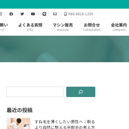
080-9818-1259
願い
よくある質問
マシン販売
お問合せ
会社案内
ング
FAQ
machine
Consultation
Company
最近の投稿
すね毛を薄くしたい男性へ｜剃る
より自然に整える光脱毛の考え方