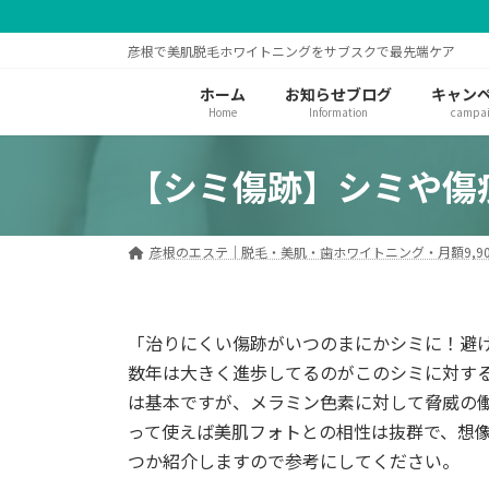
コ
ナ
ン
ビ
彦根で美肌脱毛ホワイトニングをサブスクで最先端ケア
テ
ゲ
ン
ー
ホーム
お知らせブログ
キャン
ツ
シ
Home
Information
campa
へ
ョ
ス
ン
【シミ傷跡】シミや傷
キ
に
ッ
移
プ
動
彦根のエステ｜脱毛・美肌・歯ホワイトニング・月額9,90
「治りにくい傷跡がいつのまにかシミに！避
数年は大きく進歩してるのがこのシミに対す
は基本ですが、メラミン色素に対して脅威の
って使えば美肌フォトとの相性は抜群で、想
つか紹介しますので参考にしてください。