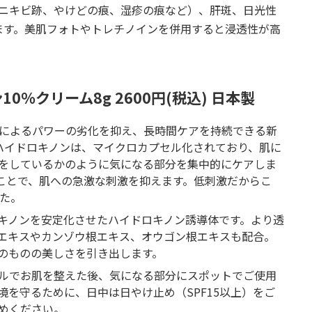
（ニキビ跡、やけどの痕、湿疹の痕など）、肝斑、日光性
ます。美肌フォトやトレチノインを併用すると浸透性が高
％クリーム8g 2600円(税込) 日本製
化によるパワーの劣化を抑え、長時間ケアを持続できる新
型ハイドロキノンは、マイクロカプセル化されており、肌に
をしているかのように気になる部分を集中的にケアしま
ことで、肌への急激な刺激を抑えます。低刺激だからこ
した。
ロキノンを安定化させたハイドロキノン誘導体です。より透
エキスやカンゾウ根エキス、オウゴン根エキスも配合。
のものの美しさを引き出します。
ルでお肌を整えた後、気になる部分にスポットでご使用
を守るために、日中は日やけ止め（SPF15以上）をご
めください。