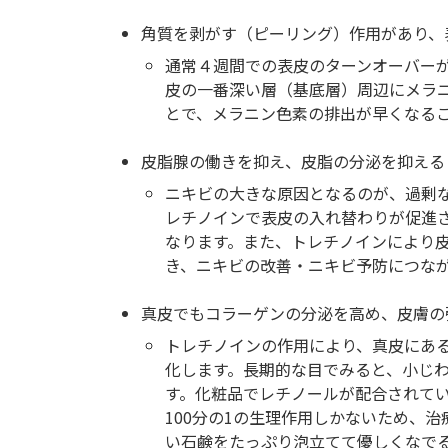
角質を剥がす（ピーリング）作用があり、
通常４週間での表皮のターンオーバーが
皮の一番深い層（基底層）周辺にメラ
とで、メラニン色素の排出が早くなる
皮脂腺の働きを抑え、皮脂の分泌を抑える
ニキビの大きな原因となるのが、過剰
レチノインで表皮の入れ替わりが促進
なります。また、トレチノインにより
き、ニキビの改善・ニキビ予防につな
真皮でもコラーゲンの分泌を高め、皮膚の
トレチノインの作用により、真皮にあ
化します。長期的な目でみると、小じ
す。化粧品でレチノールが配合されて
100分の1の生理作用しかないため、
い石鹸をたっぷり泡立てて優しくなで