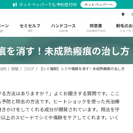
ホットペッパーでも予約受付中
ホットペッパーへ
ペーン
セミセルフ
ハンドコース
同意書
剃毛のお
ign
self
course
Consent Form
シェービ
痕を消す！未成熟瘢痕の治し方
0円
投稿
ブログ
【シミ傷跡】シミや傷痕を消す！未成熟瘢痕の治し方
ける方法はありますか？」よくお聞きする質問です。ここ
る予防と除去の方法です。ヒートショックを使った光治療
働きかけをしてくれる成分が開発されています。用法を守
像以上のスピードでシミや傷跡をケアしてくれます。いく