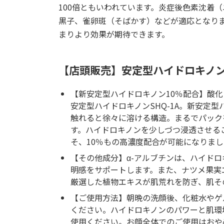
100倍ともいわれています。炎症後色素沈着
黒子、雀卵斑（そばかす）などが適応となり
まりより効果が期待できます。
【店頭販売】安定型ハイドロキノン10
【新安定型ハイドロキノン10％配合】酸
安定型ハイドロキノンSHQ-1A。新安定
触れると徐々に溶ける構造。まるでパック
す。ハイドロキノンを少しづつ浸透させる
そ、10％もの高濃度配合が可能になりま
【その他成分】α-アルブチンは、ハイド
明感をサポートします。また、ナツメ果実
厳選した植物エキスが肌荒れを防ぎ、肌そ
【ご使用方法】朝晩の洗顔後、化粧水やゲ
ください。ハイドロキノンのパワーと肌環境
使用ください。お顔全体でのご使用はおや